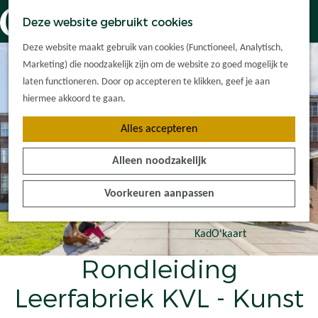
Dorpskernen
K
Z
Deze website gebruikt cookies
Met kinderen
a
o
M
G
Met groepen
Deze website maakt gebruik van cookies (Functioneel, Analytisch,
a
e
e
a
Ontdek de
Marketing) die noodzakelijk zijn om de website zo goed mogelijk te
r
k
n
n
omgeving
laten functioneren. Door op accepteren te klikken, geef je aan
t
e
u
a
hiermee akkoord te gaan.
n
a
Plan je bezoek
Alles accepteren
r
Waar kan ik
d
overnachten?
Alleen noodzakelijk
e
Hoe kom ik er?
h
Plan op de kaart
Voorkeuren aanpassen
o
Tourist Info
m
e
KadO'kaart
p
Rondleiding
a
g
Leerfabriek KVL - Kunst
e