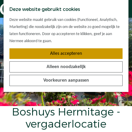
Dorpskernen
K
Z
Deze website gebruikt cookies
Met kinderen
a
o
M
G
Met groepen
Deze website maakt gebruik van cookies (Functioneel, Analytisch,
a
e
e
a
Ontdek de
Marketing) die noodzakelijk zijn om de website zo goed mogelijk te
r
k
n
n
omgeving
laten functioneren. Door op accepteren te klikken, geef je aan
t
e
u
a
hiermee akkoord te gaan.
n
a
Plan je bezoek
Alles accepteren
r
Waar kan ik
d
overnachten?
Alleen noodzakelijk
e
Hoe kom ik er?
h
Plan op de kaart
Voorkeuren aanpassen
o
Tourist Info
m
e
KadO'kaart
p
Boshuys Hermitage -
a
g
vergaderlocatie
e