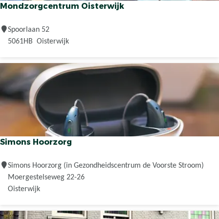
Mondzorgcentrum Oisterwijk
s
t
M
Spoorlaan 52
o
o
5061HB
Oisterwijk
r
n
e
d
z
o
r
g
c
e
Simons Hoorzorg
n
t
S
Simons Hoorzorg (in Gezondheidscentrum de Voorste Stroom)
r
i
Moergestelseweg 22-26
u
m
Oisterwijk
m
o
O
n
i