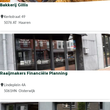
e
t
Bakkerij Gillis
e
l
B
Kerkstraat 49
a
5076 AT
Haaren
k
k
e
r
i
j
G
i
Raaijmakers Financiële Planning
l
l
R
Lindeplein 4A
i
a
5061HN
Oisterwijk
s
a
i
j