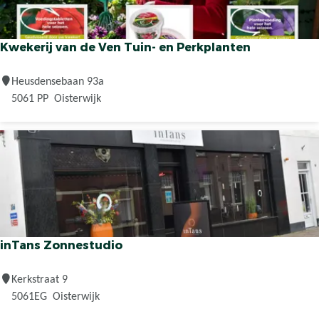
m
u
l
Kwekerij van de Ven Tuin- en Perkplanten
d
e
K
Heusdensebaan 93a
r
w
5061 PP
Oisterwijk
s
e
k
e
r
i
j
v
a
inTans Zonnestudio
n
d
i
Kerkstraat 9
e
n
5061EG
Oisterwijk
V
T