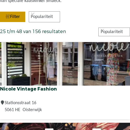
van speciale kaaswinkel Smaeck.
W
S
Filter
a
o
r
t
S
25 t/m 48 van 156 resultaten
t
o
z
e
r
o
e
t
e
r
e
k
o
e
p
j
r
:
o
e
p
Nicole Vintage Fashion
:
N
Stationsstraat 16
i
5061 HE
Oisterwijk
c
o