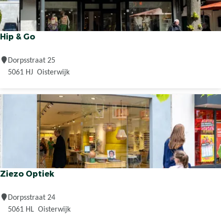
e
f
M
Hip & Go
o
d
H
Dorpsstraat 25
e
i
5061 HJ
Oisterwijk
p
&
G
o
Ziezo Optiek
Z
Dorpsstraat 24
i
5061 HL
Oisterwijk